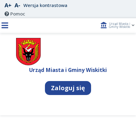
A+
A-
Wersja kontrastowa
Pomoc
account_balance
Urząd Miasta i
Gminy Wiskitki
Urząd Miasta i Gminy Wiskitki
Zaloguj się