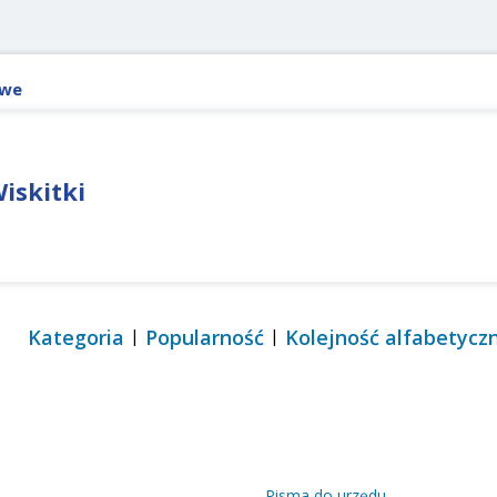
owe
iskitki
Kategoria
Popularność
Kolejność alfabetycz
Pisma do urzędu