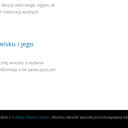
 decyzji właściwego organu ze
ń melioracji wodnych
isku i jego
icznej wniosku o wydanie
nformacji o tle zanieczyszczeń
godnie z
Polityką Plików Cookies
. Możesz określić warunki przechowywania lub