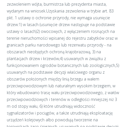
zezwoleniem wójta, burmistrza lub prezydenta miasta,
wydanym na wniosek.Uzyskania zezwolenia w trybie art. 83
pkt. 1 ustawy o ochronie przyrody, nie wymaga usunięcie
drzew:1) w lasach (usunięcie drzew następuje na podstawie
ustawy o lasach)2) owocowych, z wyłączeniem rosnących na
terenie nieruchomości wpisanej do rejestru zabytków oraz w
granicach parku narodowego lub rezerwatu przyrody - na
obszarach nieobjętych ochroną krajobrazową, 3) na
plantacjach drzew i krzewów,4) usuwanych w związku z
funkcjonowaniem ogrodów botanicznych lub zoologicznych,5)
usuwanych na podstawie decyzji właściwego organu z
obszarów położonych między linią brzegu a wałem
przeciwpowodziowym lub naturalnym wysokim brzegiem, w
który wbudowano trasę wału przeciwpowodziowego, z wałów
przeciwpowodziowych i terenów w odległości mniejszej niż 3
m od stopy wału, 6) które utrudniają widoczność
sygnalizatorów i pociągów, a także utrudniają eksploatację
urządzeń kolejowych albo powodują tworzenie na
torowiskach zasp śnieżnych, usuwanych na podstawie decyzji