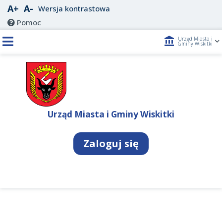
A+
A-
Wersja kontrastowa
Pomoc
account_balance
Urząd Miasta i
Gminy Wiskitki
Urząd Miasta i Gminy Wiskitki
Zaloguj się