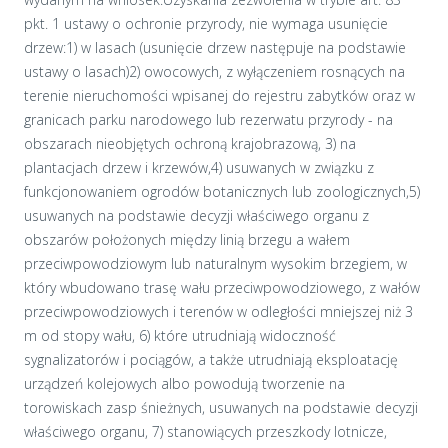
pkt. 1 ustawy o ochronie przyrody, nie wymaga usunięcie
drzew:1) w lasach (usunięcie drzew następuje na podstawie
ustawy o lasach)2) owocowych, z wyłączeniem rosnących na
terenie nieruchomości wpisanej do rejestru zabytków oraz w
granicach parku narodowego lub rezerwatu przyrody - na
obszarach nieobjętych ochroną krajobrazową, 3) na
plantacjach drzew i krzewów,4) usuwanych w związku z
funkcjonowaniem ogrodów botanicznych lub zoologicznych,5)
usuwanych na podstawie decyzji właściwego organu z
obszarów położonych między linią brzegu a wałem
przeciwpowodziowym lub naturalnym wysokim brzegiem, w
który wbudowano trasę wału przeciwpowodziowego, z wałów
przeciwpowodziowych i terenów w odległości mniejszej niż 3
m od stopy wału, 6) które utrudniają widoczność
sygnalizatorów i pociągów, a także utrudniają eksploatację
urządzeń kolejowych albo powodują tworzenie na
torowiskach zasp śnieżnych, usuwanych na podstawie decyzji
właściwego organu, 7) stanowiących przeszkody lotnicze,