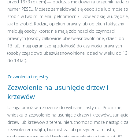
przed 1979 rokiem) — podczas meldowania urzędnik nada ci
numer PESEL. Możesz zameldować się osobiście lub może to
zrobić w twoim imieniu pełnomocnik. Dowiedz się w urzędzie,
jak to zrobić. Rodzic, opiekun prawny lub opiekun faktyczny
meldują osoby, które: nie mają zdolności do czynności
prawnych (osoby całkowicie ubezwłasnowolnione, dzieci do
13 lat), mają ograniczoną zdolność do czynności prawnych
(osoby częściowo ubezwłasnowolnione, dzieci w wieku od 13
do 18 lat).
Zezwolenia i rejestry
Zezwolenie na usunięcie drzew i
krzewów
Usługa umożliwia złożenie do wybranej Instytucji Publicznej
wniosku o zezwolenie na usunięcie drzew i krzewówUsunięcie
drzew lub krzewów z terenu nieruchomości może nastąpić za
zezwoleniem wójta, burmistrza lub prezydenta miasta,
wydanym na wniosek.Uzyskania zezwolenia w trybie art. 83