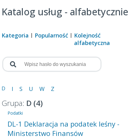
Katalog usług - alfabetycznie
Kategoria
Popularność
Kolejność
alfabetyczna
D
I
S
U
W
Z
Grupa:
D (4)
Podatki
DL-1 Deklaracja na podatek leśny -
Ministerstwo Finansów